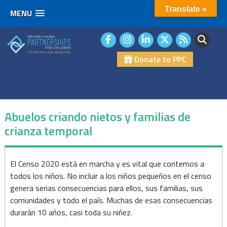
Translate »
MENU
Skip
to
content
Donate to PPC
Abuelos criando nietos y familias de
crianza temporal
Abuelos
El Censo 2020 está en marcha y es vital que contemos a
todos los niños. No incluir a los niños pequeños en el censo
criando
genera serias consecuencias para ellos, sus familias, sus
nietos
comunidades y todo el país. Muchas de esas consecuencias
durarán 10 años, casi toda su niñez.
y