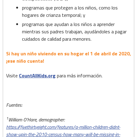
programas que protegen a los niños, como los
hogares de crianza temporal; y
programas que ayudan a los niños a aprender
mientras sus padres trabajan, ayudándoles a pagar
cuidados de calidad para menores.
Si hay un niño viviendo en su hogar el 1 de abril de 2020,
¡ese niño cuenta!
Visite
CountAllKids.org
para más información.
Fuentes:
1
William O’Hare, demographer:
https://fivethirtyeight.com/features/a-million-children-didnt-
show-upin-the-2010-census-how-many-will-be-missing-in-